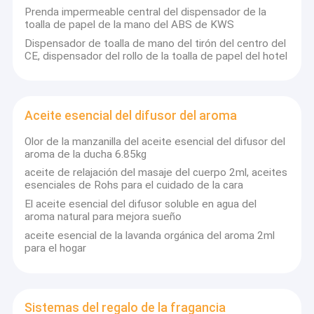
Difusor del olor del coche
Prenda impermeable central del dispensador de la
toalla de papel de la mano del ABS de KWS
Dispensador del ambientador de aire del aerosol
Dispensador de toalla de mano del tirón del centro del
CE, dispensador del rollo de la toalla de papel del hotel
Estamos confiados a producir los productos de alta calidad que
dispensador touchless automático del jabón
cumplen estándares internacionales y se adhieren siempre a
ése para cumplir estándares internacionales y para adherirse
Dispensador manual del jabón
siempre al concepto de 12 caracteres de “innovación, calidad,
Aceite esencial del difusor del aroma
servicio, economía, esmero, gratitud”. Por lo tanto, por todo el
mundo nos aclaman extensamente y ganamos a muchos
Compartimiento sanitario del pedal
Olor de la manzanilla del aceite esencial del difusor del
clientes leales.
aroma de la ducha 6.85kg
Dispensador de la toalla de papel de la mano
aceite de relajación del masaje del cuerpo 2ml, aceites
esenciales de Rohs para el cuidado de la cara
Aceite esencial del difusor del aroma
El aceite esencial del difusor soluble en agua del
aroma natural para mejora sueño
Sistemas del regalo de la fragancia
aceite esencial de la lavanda orgánica del aroma 2ml
para el hogar
Secador de pelo ligero
Secador montado en la pared de la mano
Sistemas del regalo de la fragancia