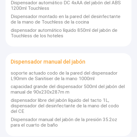
Dispensador automático DC 4xAA del jabón del ABS
1200ml Touchless
Dispensador montado en la pared del desinfectante
de la mano de Touchless de la cocina
dispensador automático líquido 850ml del jabón de
Touchless de los hoteles
Dispensador manual del jabón
soporte actuado codo de la pared del dispensador
L90mm de Sanitiser de la mano 1000ml
capacidad grande del dispensador 500ml del jabón del
manual de 90x230x287m m
dispensador libre del jabón líquido del tacto 1L,
Hogar
dispensador del desinfectante de la mano del codo
La higiene Co. industrial, Ltd. de Dongguan KWS es fabricante
del CE
que se especializa en la producción y la comercialización de los
Productos
Dispensador manual del jabón de la presión 35.2oz
productos de limpieza. Desde su establecimiento en 2015,
para el cuarto de baño
nuestra compañía se ha convertido independientemente y
Vídeos
producido más de 30 productos del estilo, los productos
principales son dispensador del jabón, máquina auto del