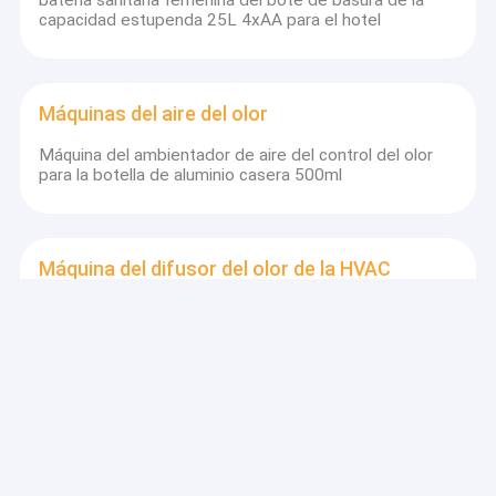
capacidad estupenda 25L 4xAA para el hotel
Máquinas del aire del olor
Máquina del ambientador de aire del control del olor
para la botella de aluminio casera 500ml
Máquina del difusor del olor de la HVAC
cobertura 300m3 de la máquina del difusor del olor de
la HVAC de 233x83x180m m
Máquina del olor del aroma
Difusor ultrasónico del aceite esencial del humectador
del aire del Aromatherapy del hogar del fabricante de