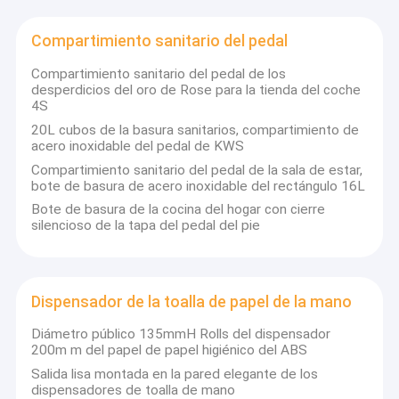
desinfectante de la mano, máquina del aire del olor, dispensador
Sobre nosotros
del aerosol, dispensador del papel, secador de pelo y secador de
Compartimiento sanitario del pedal
la mano, etc.
Viaje de la fábrica
Compartimiento sanitario del pedal de los
desperdicios del oro de Rose para la tienda del coche
Control de calidad
4S
20L cubos de la basura sanitarios, compartimiento de
éntrenos en contacto con
acero inoxidable del pedal de KWS
KWS está situado en Dongguan, Guangdong, con un poco de
Compartimiento sanitario del pedal de la sala de estar,
ubicación geográfica superior, transporte conveniente y
Noticias
bote de basura de acero inoxidable del rectángulo 16L
transporte sin obstáculo de las mercancías. Y hasta ahora,
tenemos más de 50 empleados, el proceso del trabajo es
Bote de basura de la cocina del hogar con cierre
Pida una cita
ordenado y la eficacia del trabajo es alta, así que entregamos
silencioso de la tapa del pedal del pie
siempre a tiempo
Máquinas del aire del olor
Dispensador de la toalla de papel de la mano
También tenemos un equipo profesional del comercio exterior, y
nuestras ventas anuales son tan altas como los países
Máquina del difusor del olor de la HVAC
Diámetro público 135mmH Rolls del dispensador
principales de la exportación de 0.5million USD.Our son Francia,
200m m del papel de papel higiénico del ABS
Alemania, los E.E.U.U., Dubai, Japón, el Brasil, Singapur y mañana
Máquina del olor del aroma
Salida lisa montada en la pared elegante de los
que 30 países y regiones en el Medio Oriente.
dispensadores de toalla de mano