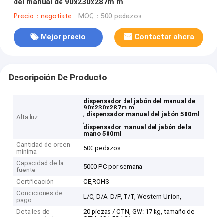
del manual de 90x230x287m m
Precio：negotiate
MOQ：500 pedazos
Mejor precio
Contactar ahora
Descripción De Producto
dispensador del jabón del manual de
90x230x287m m
,
dispensador manual del jabón 500ml
Alta luz
,
dispensador manual del jabón de la
mano 500ml
Cantidad de orden
500 pedazos
mínima
Capacidad de la
5000 PC por semana
fuente
Certificación
CE,ROHS
Condiciones de
L/C, D/A, D/P, T/T, Western Union,
pago
Detalles de
20 piezas / CTN, GW: 17 kg, tamaño de