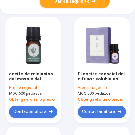
Dar su requisito
aceite de relajación
El aceite esencial del
del masaje del
difusor soluble en
cuerpo 2ml, aceites
agua del aroma
Precio:
negotiate
Precio:
negotiate
esenciales de Rohs
natural para mejora
MOQ:
500 pedazos
MOQ:
500 pedazos
para el cuidado de la
sueño
cara
Obtenga el último precio
Obtenga el último precio
Contactar ahora
Contactar ahora