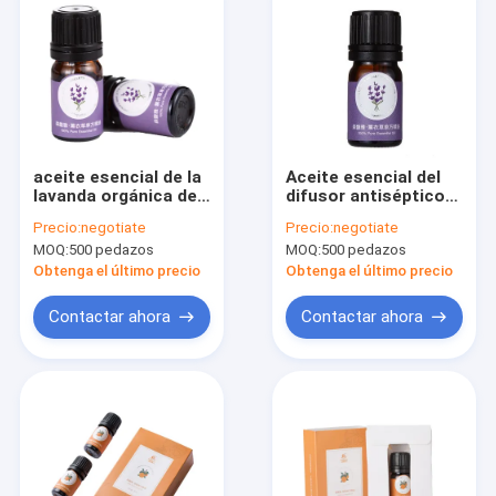
aceite esencial de la
Aceite esencial del
lavanda orgánica del
difusor antiséptico
aroma 2ml para el
del aroma de la
Precio:
negotiate
Precio:
negotiate
hogar
lavanda para la ducha
MOQ:
500 pedazos
MOQ:
500 pedazos
Obtenga el último precio
Obtenga el último precio
Contactar ahora
Contactar ahora
Hogar
Productos
Vídeos