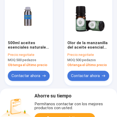
500ml aceites
Olor de la manzanilla
esenciales naturales
del aceite esencial
del aroma 100 puros
del difusor del aroma
Precio:
negotiate
Precio:
negotiate
de la ducha 6.85kg
MOQ:
500 pedazos
MOQ:
500 pedazos
Obtenga el último precio
Obtenga el último precio
Contactar ahora
Contactar ahora
Ahorre su tiempo
Permítanos contactar con los mejores
productos con usted.