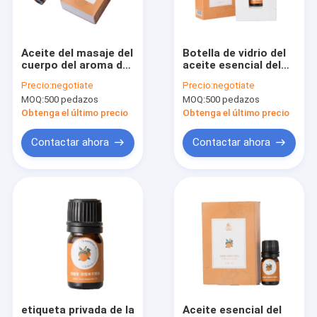
Sobre nosotros
Viaje de la fábrica
Aceite del masaje del
Botella de vidrio del
cuerpo del aroma de
aceite esencial del
Control de calidad
ROHS, aceites
difusor del aroma del
Precio:
negotiate
Precio:
negotiate
naturales 2ml para el
OEM 2ml para el
MOQ:
500 pedazos
MOQ:
500 pedazos
cuidado de piel
cuidado de piel
éntrenos en contacto con
Obtenga el último precio
Obtenga el último precio
Noticias
Contactar ahora
Contactar ahora
Pida una cita
Máquinas del aire del olor
Máquina del difusor del olor de la HVAC
Máquina del olor del aroma
etiqueta privada de la
Aceite esencial del