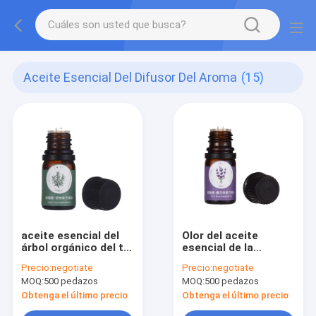
Aceite Esencial Del Difusor Del Aroma
(15)
aceite esencial del
Olor del aceite
árbol orgánico del té
esencial de la
2ml
lavanda del OEM
Precio:
negotiate
Precio:
negotiate
MOQ:
500 pedazos
MOQ:
500 pedazos
Obtenga el último precio
Obtenga el último precio