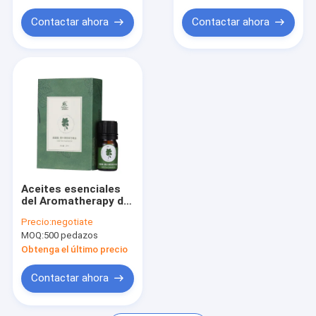
Compartimiento sanitario automático
Contactar ahora
Contactar ahora
Aceites esenciales
del Aromatherapy del
OEM, aceites
Precio:
negotiate
esenciales
MOQ:
500 pedazos
perfumados florales
con sabor a fruta del
Obtenga el último precio
ODM
Contactar ahora