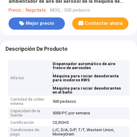
ambientador de aire del aerosol de la máquina de
Deodora del retrete de KWS
Precio：Negotiate
MOQ：500 pedazos
Mejor precio
Contactar ahora
Descripción De Producto
Dispensador automático de aire
fresco de aerosoles
,
Máquina para rociar desodorante
Alta luz
para inodoros KWS
,
Máquina para rociar desodorantes
en el baño
Cantidad de orden
500 pedazos
mínima
Capacidad de la
5000 PC por semana
fuente
Certificación
CE,ROHS
Condiciones de
L/C, D/A, D/P, T/T, Western Union,
pago
MoneyGram