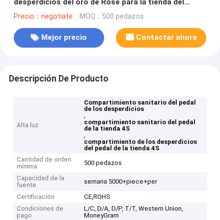
desperdicios del oro de Rose para la tienda del
coche 4S
Precio：negotiate
MOQ：500 pedazos
Mejor precio
Contactar ahora
Descripción De Producto
Compartimiento sanitario del pedal
de los desperdicios
,
compartimiento sanitario del pedal
Alta luz
de la tienda 4S
,
compartimiento de los desperdicios
del pedal de la tienda 4S
Cantidad de orden
500 pedazos
mínima
Capacidad de la
semana 5000+piece+per
fuente
Certificación
CE,ROHS
Condiciones de
L/C, D/A, D/P, T/T, Western Union,
pago
MoneyGram