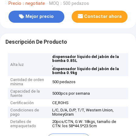
Precio：negotiate
MOQ：500 pedazos
Mejor precio
Contactar ahora
Descripción De Producto
dispensador líquido del jabón de la
bomba 0.85L
Alta luz
,
dispensador líquido del jabón de la
bomba 0.9kg
Cantidad de orden
500 pedazos
mínima
Capacidad de la
5000pcs por semana
fuente
Certificación
CE,ROHS
Condiciones de
L/C, D/A, D/P, T/T, Western Union,
pago
MoneyGram
Detalles de
20pcs/CTN, G.W: 18kgs, tamaño de
empaquetado
CTN: los 58*44.5*23.5cm